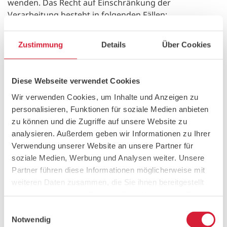
wenden. Das Recht auf Einschränkung der
Verarbeitung besteht in folgenden Fällen:
Wenn Sie die Richtigkeit Ihrer bei uns
Zustimmung
Details
Über Cookies
gespeicherten personenbezogenen Daten
bestreiten, benötigen wir in der Regel Zeit, um dies
zu überprüfen. Für die Dauer der Prüfung haben
Diese Webseite verwendet Cookies
Sie das Recht, die Einschränkung der Verarbeitung
Ihrer personenbezogenen Daten zu verlangen.
Wir verwenden Cookies, um Inhalte und Anzeigen zu
Wenn die Verarbeitung Ihrer personenbezogenen
personalisieren, Funktionen für soziale Medien anbieten
Daten unrechtmäßig geschah/geschieht, können
zu können und die Zugriffe auf unsere Website zu
Sie statt der Löschung die Einschränkung der
analysieren. Außerdem geben wir Informationen zu Ihrer
Datenverarbeitung verlangen.
Verwendung unserer Website an unsere Partner für
Wenn wir Ihre personenbezogenen Daten nicht
soziale Medien, Werbung und Analysen weiter. Unsere
mehr benötigen, Sie sie jedoch zur Ausübung,
Partner führen diese Informationen möglicherweise mit
Verteidigung oder Geltendmachung von
weiteren Daten zusammen, die Sie ihnen bereitgestellt
Rechtsansprüchen benötigen, haben Sie das Recht,
haben oder die sie im Rahmen Ihrer Nutzung der Dienste
statt der Löschung die Einschränkung der
gesammelt haben.
Einwilligungsauswahl
Verarbeitung Ihrer personenbezogenen Daten zu
Notwendig