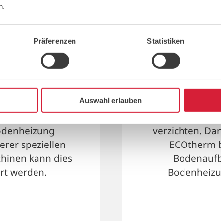
n.
iscaldamento a pavimen
Präferenzen
Statistiken
nti
Soffitto 
Auswahl erlauben
nhydritestrich,
Wer alte Häus
ECOtherm können
muss nicht auf
Bodenheizung
verzichten. Da
erer speziellen
ECOtherm b
hinen kann dies
Bodenaufba
rt werden.
Bodenheizu