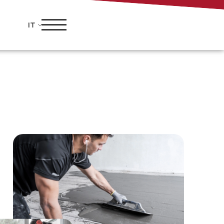
Richiedi un
preventivo
IT
gratuito e senza
impegno