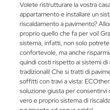
Volete ristrutturare la vostra casa
appartamento e installare un sis
riscaldamento a pavimento? All
proprio quello che fa per voi! Gra
sistema, infatti, non solo potret
Installazio
confortevole, ma anche risparmi
a paviment
quindi costi rispetto ai sistemi d
tradizionali! Che si tratti di pavim
soffitti con travi a vista: ECOthe
soluzione giusta per consentirvi d
vero e proprio sistema di riscal