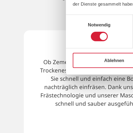
der Dienste gesammelt habe
r
Einwilligungsauswahl
Notwendig
Pavimenti esiste
Ablehnen
Ob Zementestrich, Gussasphalt, A
Trockenestrich oder Beton - mit 
Sie schnell und einfach eine 
nachträglich einfräsen. Dank uns
Frästechnologie und unserer Masc
schnell und sauber ausgefüh