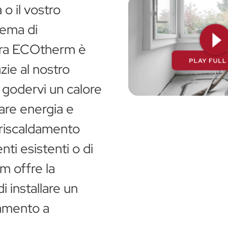
 o il vostro
tema di
ora ECOtherm è
zie al nostro
e godervi un calore
ne del riscaldamento
are energia e
o con ECOtherm
i riscaldamento
enti esistenti o di
rm offre la
i installare un
damento a