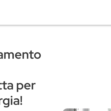
damento
tta per
gia!