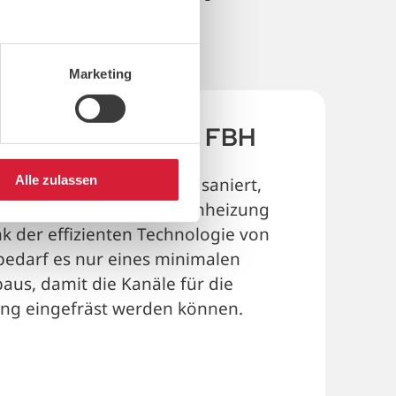
to
Marketing
con travi in legno + FBH
Alle zulassen
er mit Holzbalkendecken saniert,
 den Komfort einer Bodenheizung
nk der eﬃzienten Technologie von
edarf es nur eines minimalen
us, damit die Kanäle für die
ng eingefräst werden können.