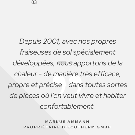
Depuis 2001, avec nos propres
fraiseuses de sol spécialement
développées, nous apportons de la
Nous nous réjouissons de pouvoir
chaleur - de manière très efficace,
apporter chaleur et confort dans votre
propre et précise - dans toutes sortes
salon.
de pièces où l'on veut vivre et habiter
L'ÉQUIPE ECOTHERM SWISS
confortablement.
MARKUS AMMANN
PROPRIÉTAIRE D'ECOTHERM GMBH