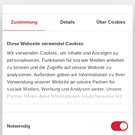
Zustimmung
Details
Über Cookies
4. Fraisage de rainures
Nous fraisons proprement, presque sans
poussière, avec précision et rapidité les canaux
Diese Webseite verwendet Cookies
des tuyaux dans la deuxième plaque de 18 mm
Wir verwenden Cookies, um Inhalte und Anzeigen zu
d'épaisseur à l'aide de fraiseuses spécialement
personalisieren, Funktionen für soziale Medien anbieten
conçues à cet effet.
zu können und die Zugriffe auf unsere Website zu
analysieren. Außerdem geben wir Informationen zu Ihrer
Verwendung unserer Website an unsere Partner für
soziale Medien, Werbung und Analysen weiter. Unsere
Partner führen diese Informationen möglicherweise mit
weiteren Daten zusammen, die Sie ihnen bereitgestellt
haben oder die sie im Rahmen Ihrer Nutzung der Dienste
gesammelt haben.
Einwilligungsauswahl
Notwendig